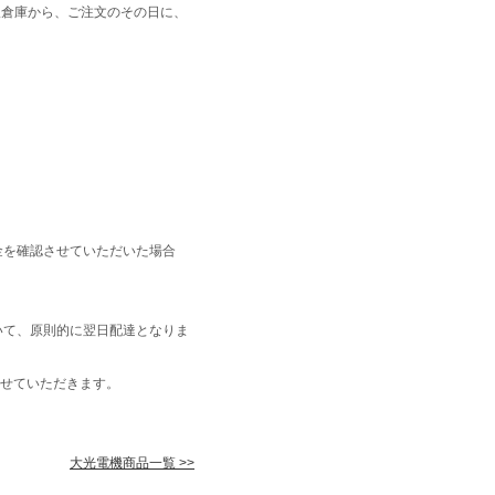
阪倉庫から、ご注文のその日に、
金を確認させていただいた場合
いて、原則的に翌日配達となりま
せていただきます。
大光電機商品一覧 >>