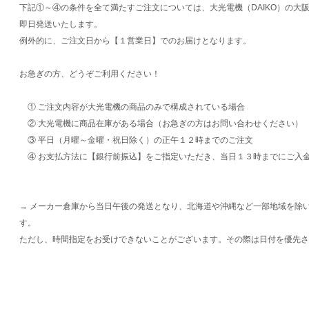
下記①～④の条件を全て満たすご注文については、大光電機（DAIKO）の大
即日発送いたします。
例外的に、ご注文日から【１営業日】でのお届けとなります。
お急ぎの方、どうぞご利用ください！
① ご注文内容が大光電機の商品のみで構成されている場合
② 大光電機に商品在庫がある場合（お急ぎの方はお問い合わせください）
③ 平日（月曜～金曜・祝日除く）の正午１２時までのご注文
④ お支払方法に【銀行前振込】をご指定いただき、当日１３時までにご入
→ メーカー倉庫から当日午後の発送となり、北海道や沖縄など一部地域を除
す。
ただし、時間指定をお受けできないことがございます。その際は日付を優先さ