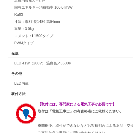
定格消費電力 41 W
固有エネルギー消費効率 100.0 lm/W
Ra83
寸法：巾37 長1486 高64mm
重量：3.0kg
コメント：L1500タイプ
PWMタイプ
光源
LED 41W（200V） 温白色／3500K
その他
LED内蔵
取付方法
【取付には、専門家による電気工事が必要です】
取付は「電気工事士」の有資格者にご依頼ください。
※開梱後、取付ができないなどお客様都合による返品・交
ご不明な点は事前にお問い合わせください。