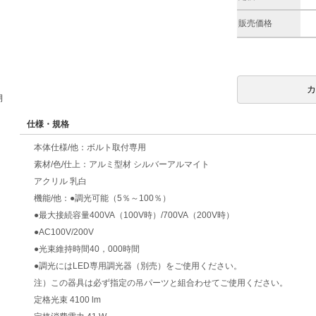
販売価格
期
仕様・規格
本体仕様/他：ボルト取付専用
素材/色/仕上：アルミ型材 シルバーアルマイト
アクリル 乳白
機能/他：●調光可能（5％～100％）
●最大接続容量400VA（100V時）/700VA（200V時）
●AC100V/200V
●光束維持時間40，000時間
●調光にはLED専用調光器（別売）をご使用ください。
注）この器具は必ず指定の吊パーツと組合わせてご使用ください。
定格光束 4100 lm