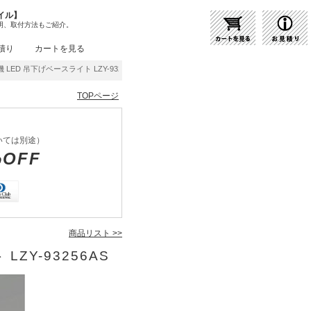
イル】
明、取付方法もご紹介。
積り
カートを見る
LED 吊下げベースライト LZY-93256AS | 商品紹介 | 照明器具の通販・インテリア照
TOPページ
いては別途）
%OFF
商品リスト >>
LZY-93256AS