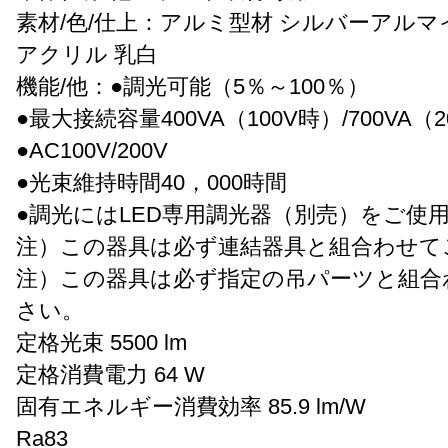
素材/色/仕上：アルミ型材 シルバーアルマ
アクリル 乳白
機能/他：●調光可能（5％～100％）
●最大接続容量400VA（100V時）/700VA（
●AC100V/200V
●光束維持時間40，000時間
●調光にはLED専用調光器（別売）をご使
注）この器具は必ず連結器具と組合わせて
注）この器具は必ず指定の吊パーツと組合
さい。
定格光束 5500 lm
定格消費電力 64 W
固有エネルギー消費効率 85.9 lm/W
Ra83