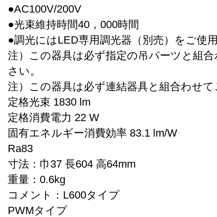
●AC100V/200V
●光束維持時間40，000時間
●調光にはLED専用調光器（別売）をご使
注）この器具は必ず指定の吊パーツと組合
さい。
注）この器具は必ず連結器具と組合わせて
定格光束 1830 lm
定格消費電力 22 W
固有エネルギー消費効率 83.1 lm/W
Ra83
寸法：巾37 長604 高64mm
重量：0.6kg
コメント：L600タイプ
PWMタイプ