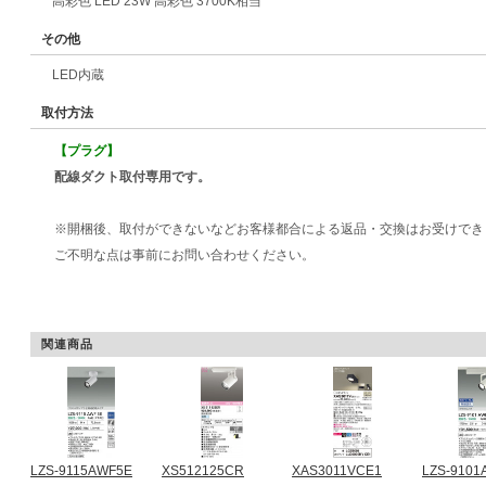
高彩色 LED 23W 高彩色 3700K相当
その他
LED内蔵
取付方法
【プラグ】
配線ダクト取付専用です。
※開梱後、取付ができないなどお客様都合による返品・交換はお受けでき
ご不明な点は事前にお問い合わせください。
関連商品
LZS-9115AWF5E
XS512125CR
XAS3011VCE1
LZS-910