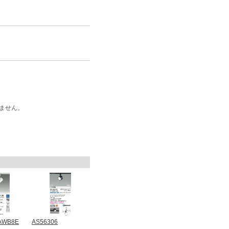
ません。
1AWB8E
AS56306