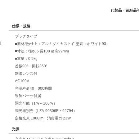
代替品・後継品
仕様・規格
プラグタイプ
期
■素材/色/仕上：アルミダイカスト 白塗装（ホワイト93）
■寸法：径φ85 長108 吊高99mm
■重量：0.9kg
首振90°・回転360°
制御レンズ付
AC100V
光源寿命40，000時間
装飾パーツ付属
調光可能（1％～100％）
調光器別売（LZA-90306E・92794）
定格光束 1060lm 消費電力 23W
光源