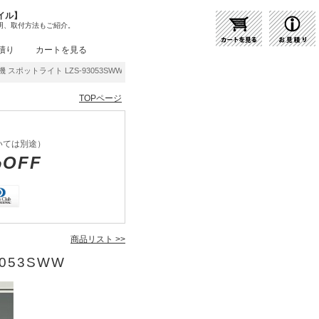
イル】
明、取付方法もご紹介。
積り
カートを見る
 スポットライト LZS-93053SWW | 商品紹介 | 照明器具の通販・インテリア照明の通信
TOPページ
いては別途）
%OFF
商品リスト >>
053SWW