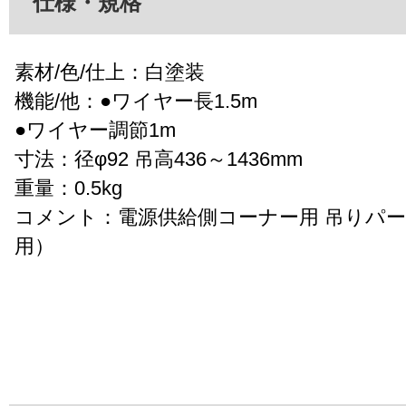
仕様・規格
素材/色/仕上：白塗装
機能/他：●ワイヤー長1.5m
●ワイヤー調節1m
寸法：径φ92 吊高436～1436mm
重量：0.5kg
コメント：電源供給側コーナー用 吊りパ
用）