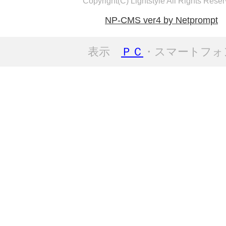
Copyright(C) Lightstyle All Rights Reser
NP-CMS ver4 by Netprompt
表示
ＰＣ
・スマートフォ