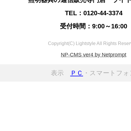
TEL：0120-44-3374
受付時間：9:00～16:00
Copyright(C) Lightstyle All Rights Reser
NP-CMS ver4 by Netprompt
表示
ＰＣ
・スマートフォ