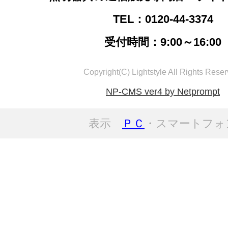
TEL：0120-44-3374
受付時間：9:00～16:00
Copyright(C) Lightstyle All Rights Reser
NP-CMS ver4 by Netprompt
表示
ＰＣ
・スマートフォ