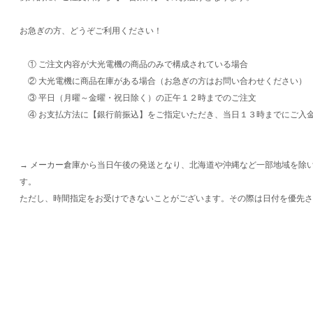
お急ぎの方、どうぞご利用ください！
① ご注文内容が大光電機の商品のみで構成されている場合
② 大光電機に商品在庫がある場合（お急ぎの方はお問い合わせください）
③ 平日（月曜～金曜・祝日除く）の正午１２時までのご注文
④ お支払方法に【銀行前振込】をご指定いただき、当日１３時までにご入
→ メーカー倉庫から当日午後の発送となり、北海道や沖縄など一部地域を除
す。
ただし、時間指定をお受けできないことがございます。その際は日付を優先さ