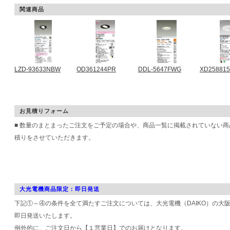
関連商品
LZD-93633NBW
OD361244PR
DDL-5647FWG
XD25881
お見積りフォーム
■ 数量のまとまったご注文をご予定の場合や、商品一覧に掲載されていない
積りをさせていただきます。
大光電機商品限定：即日発送
下記①～④の条件を全て満たすご注文については、大光電機（DAIKO）の大
即日発送いたします。
例外的に、ご注文日から【１営業日】でのお届けとなります。