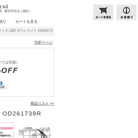
イル】
明、取付方法もご紹介。
積り
カートを見る
ック LED ダウンライト OD261739R | 商品紹介 | 照明器具の通販・インテリア照明の
TOPページ
いては別途）
%OFF
商品リスト >>
OD261739R