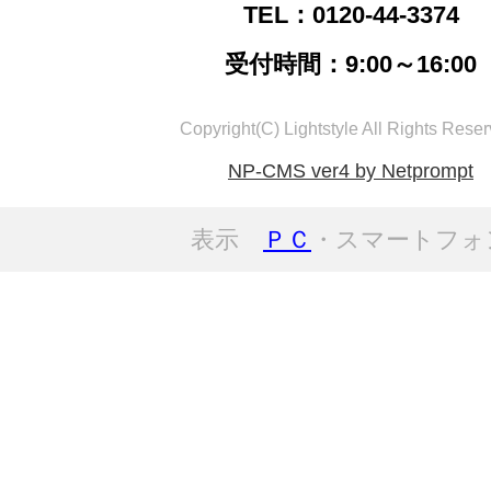
TEL：0120-44-3374
受付時間：9:00～16:00
Copyright(C) Lightstyle All Rights Reser
NP-CMS ver4 by Netprompt
表示
ＰＣ
・スマートフォ