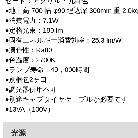
セード：アクリル・乳白色
●地上高-700 幅-φ90 埋込深-300mm 重-2.0k
●消費電力：7.1W
●定格光束：180 lm
●固有エネルギー消費効率：25.3 lm/W
●演色性：Ra80
●色温度：2700K
●ランプ寿命：40，000時間
●別梱包2ヶ口
●調光器併用不可
●別途キャブタイヤケーブルが必要です
●13VA（100V）
光源