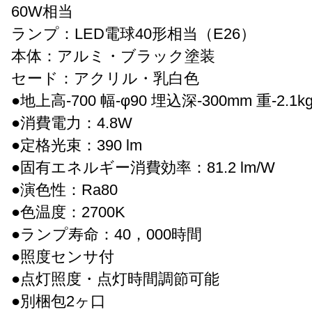
60W相当
ランプ：LED電球40形相当（E26）
本体：アルミ・ブラック塗装
セード：アクリル・乳白色
●地上高-700 幅-φ90 埋込深-300mm 重-2.1k
●消費電力：4.8W
●定格光束：390 lm
●固有エネルギー消費効率：81.2 lm/W
●演色性：Ra80
●色温度：2700K
●ランプ寿命：40，000時間
●照度センサ付
●点灯照度・点灯時間調節可能
●別梱包2ヶ口