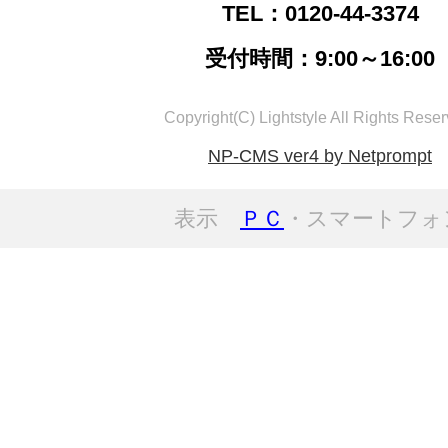
TEL：0120-44-3374
受付時間：9:00～16:00
Copyright(C) Lightstyle All Rights Reser
NP-CMS ver4 by Netprompt
表示
ＰＣ
・スマートフォ