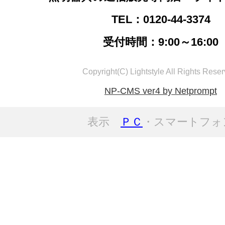
TEL：0120-44-3374
受付時間：9:00～16:00
Copyright(C) Lightstyle All Rights Reser
NP-CMS ver4 by Netprompt
表示
ＰＣ
・スマートフォ