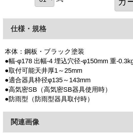
仕様・規格
本体：鋼板・ブラック塗装
●幅-φ178 出幅-4 埋込穴径-φ150mm 重-0.3k
●取付可能天井厚1～25mm
●適合器具枠径φ135～143mm
●高気密SB（高気密SB器具使用時）
●防雨型（防雨型器具取付時）
関連画像