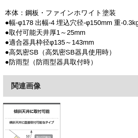
本体：鋼板・ファインホワイト塗装
●幅-φ178 出幅-4 埋込穴径-φ150mm 重-0.3k
●取付可能天井厚1～25mm
●適合器具枠径φ135～143mm
●高気密SB（高気密SB器具使用時）
●防雨型（防雨型器具取付時）
関連画像