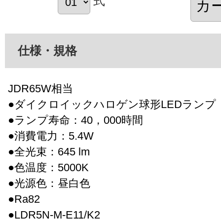
式
仕様・規格
JDR65W相当
●ダイクロイックハロゲン球形LEDランプ（
●ランプ寿命：40，000時間
●消費電力：5.4W
●全光束：645 lm
●色温度：5000K
●光源色：昼白色
●Ra82
●LDR5N-M-E11/K2