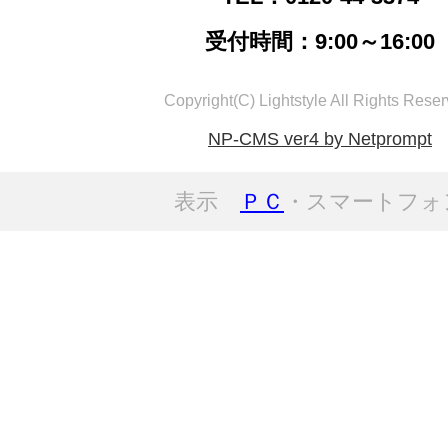
受付時間：9:00～16:00
Copyright(C) Lightstyle All Rights Reser
NP-CMS ver4 by Netprompt
表示
ＰＣ
・スマートフォ