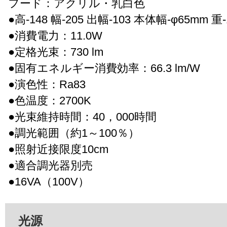
フード：アクリル・乳白色
●高-148 幅-205 出幅-103 本体幅-φ65mm 重-1
●消費電力：11.0W
●定格光束：730 lm
●固有エネルギー消費効率：66.3 lm/W
●演色性：Ra83
●色温度：2700K
●光束維持時間：40，000時間
●調光範囲（約1～100％）
●照射近接限度10cm
●適合調光器別売
●16VA（100V）
光源