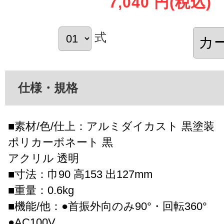
7,040 円
(税込)
式
仕様・規格
■素材/色/仕上：アルミダイカスト 黒塗装
ポリカーボネート 黒
アクリル 透明
■寸法：巾90 高153 出127mm
■重量：0.6kg
■機能/他：●首振外向のみ90°・回転360°
●AC100V