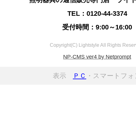
TEL：0120-44-3374
受付時間：9:00～16:00
Copyright(C) Lightstyle All Rights Reser
NP-CMS ver4 by Netprompt
表示
ＰＣ
・スマートフォ