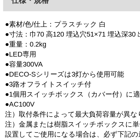
仕様・規格
●素材/色/仕上：プラスチック 白
●寸法：巾70 高120 埋込穴51×71 埋込深30 
●重量：0.2kg
●LED専用
●容量300VA
●DECO-Sシリーズは3灯から使用可能
●3路オフライトスイッチ付
●1個用スイッチボックス（カバー付）に
●AC100V
注）取付条件によって最大負荷容量が異な
注）金属または樹脂スイッチボックスに単
設置してご使用になる場合は、必ず下記の