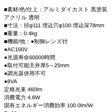
■素材/色/仕上：アルミダイカスト 黒塗装
アクリル 透明
■寸法：径φ111 埋込穴φ100 埋込深78mm
■重量：0.4kg
■機能/他：●制御レンズ付
●AC100V
●光源寿命60000時間
●取付可能天井厚5～25mm
●調光器併用不可
●8VA
定格光束 460lm
消費電力 4.6W
固有エネルギー消費効率 100.0lm/W