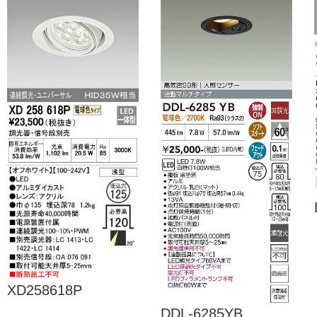
XD258618P
DDL-6285YB