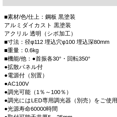
■素材/色/仕上：鋼板 黒塗装
アルミダイカスト 黒塗装
アクリル 透明（シボ加工）
■寸法：径φ112 埋込穴φ100 埋込深80mm
■重量：0.6kg
■機能/他：●首振各30°・回転350°
●拡散パネル付
●電源付（別置）
●AC100V
●調光可能（1％～100％）
●調光にはLED専用調光器（別売）をご使
●光源寿命60000時間