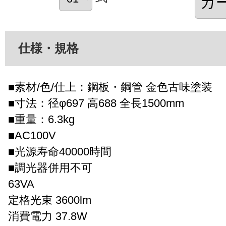
仕様・規格
■素材/色/仕上：鋼板・鋼管 金色古味塗装
■寸法：径φ697 高688 全長1500mm
■重量：6.3kg
■AC100V
■光源寿命40000時間
■調光器併用不可
63VA
定格光束 3600lm
消費電力 37.8W