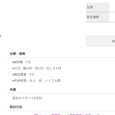
定価
販売価格
期
仕様・規格
●総W数：5.9
●寸法：幅149・高110・出しろ149
●製品重量：0.5
●本体材質・仕上・色：メイプル調
光源
発光ダイオード(LED)
取付方法