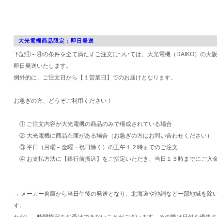
大光電機商品限定：即日発送
下記①～④の条件を全て満たすご注文については、大光電機（DAIKO）の大
即日発送いたします。
例外的に、ご注文日から【１営業日】でのお届けとなります。
お急ぎの方、どうぞご利用ください！
① ご注文内容が大光電機の商品のみで構成されている場合
② 大光電機に商品在庫がある場合（お急ぎの方はお問い合わせください）
③ 平日（月曜～金曜・祝日除く）の正午１２時までのご注文
④ お支払方法に【銀行前振込】をご指定いただき、当日１３時までにご入
→ メーカー倉庫から当日午後の発送となり、北海道や沖縄など一部地域を除
す。
ただし、時間指定をお受けできないことがございます。その際は日付を優先さ