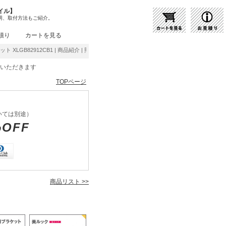
イル】
明、取付方法もご紹介。
積り
カートを見る
ケット XLGB82912CB1 | 商品紹介 | 照明器具の通販・インテリア照明の通信販売【ライト
をいただきます
TOPページ
いては別途）
%OFF
商品リスト >>