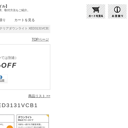
イル】
明、取付方法もご紹介。
積り
カートを見る
ステリアダウンライト XED3131VCB1 | 商品紹介 | 照明器具の通販・インテリア照明の通
TOPページ
いては別途）
%OFF
商品リスト >>
D3131VCB1