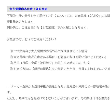
大光電機商品限定：即日発送
下記①～④の条件を全て満たすご注文については、大光電機（DAIKO）の大
即日発送いたします。
例外的に、ご注文日から【１営業日】でのお届けとなります。
お急ぎの方、どうぞご利用ください！
① ご注文内容が大光電機の商品のみで構成されている場合
② 大光電機に商品在庫がある場合（お急ぎの方はお問い合わせください）
③ 平日（月曜～金曜・祝日除く）の正午１２時までのご注文
④ お支払方法に【銀行前振込】をご指定いただき、当日１３時までにご入
→ メーカー倉庫から当日午後の発送となり、北海道や沖縄など一部地域を除
す。
ただし、時間指定をお受けできないことがございます。その際は日付を優先さ