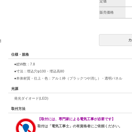
定価
販売価格
期
仕様・規格
●総W数：7.8
●寸法：埋込穴φ100・埋込高80
●本体材質・仕上・色：アルミ枠（ブラックつや消し）・透明パネル
光源
発光ダイオード(LED)
取付方法
【取付には、専門家による電気工事が必要です】
取付は「電気工事士」の有資格者にご依頼ください。