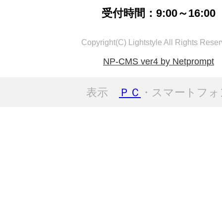
受付時間：9:00～16:00
Copyright(C) Lightstyle All Rights Reser
NP-CMS ver4 by Netprompt
表示
ＰＣ
・スマートフォ