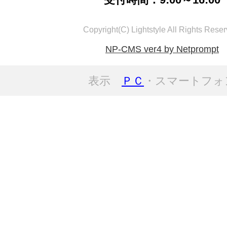
Copyright(C) Lightstyle All Rights Reser
NP-CMS ver4 by Netprompt
表示
ＰＣ
・スマートフォ