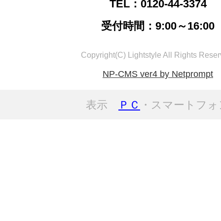
TEL：0120-44-3374
受付時間：9:00～16:00
Copyright(C) Lightstyle All Rights Reser
NP-CMS ver4 by Netprompt
表示
ＰＣ
・スマートフォ