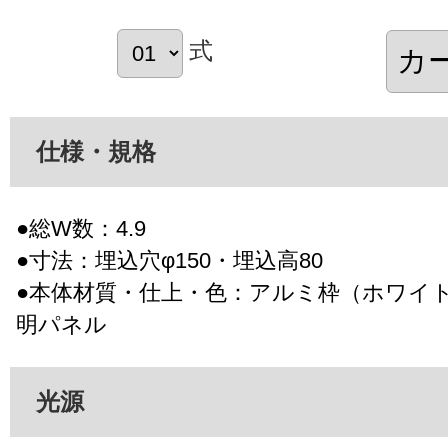
式
仕様・規格
●総W数：4.9
●寸法：埋込穴φ150・埋込高80
●本体材質・仕上・色：アルミ枠（ホワイ
明パネル
光源