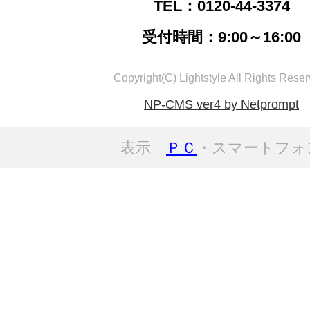
TEL：0120-44-3374
受付時間：9:00～16:00
Copyright(C) Lightstyle All Rights Reser
NP-CMS ver4 by Netprompt
表示
ＰＣ
・スマートフォ