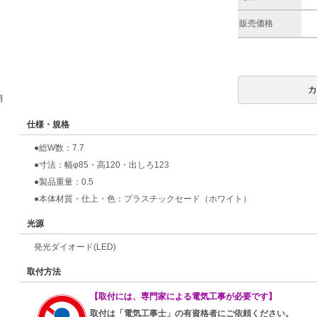
販売価格
期
仕様・規格
●総W数：7.7
●寸法：幅φ85・高120・出しろ123
●製品重量：0.5
●本体材質・仕上・色：プラスチックセード（ホワイト）
光源
発光ダイオード(LED)
取付方法
【取付には、専門家による電気工事が必要です】
取付は「電気工事士」の有資格者にご依頼ください。