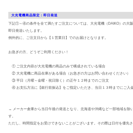
大光電機商品限定：即日発送
下記①～④の条件を全て満たすご注文については、大光電機（DAIKO）の大
即日発送いたします。
例外的に、ご注文日から【１営業日】でのお届けとなります。
お急ぎの方、どうぞご利用ください！
① ご注文内容が大光電機の商品のみで構成されている場合
② 大光電機に商品在庫がある場合（お急ぎの方はお問い合わせください）
③ 平日（月曜～金曜・祝日除く）の正午１２時までのご注文
④ お支払方法に【銀行前振込】をご指定いただき、当日１３時までにご入
→ メーカー倉庫から当日午後の発送となり、北海道や沖縄など一部地域を除
す。
ただし、時間指定をお受けできないことがございます。その際は日付を優先さ