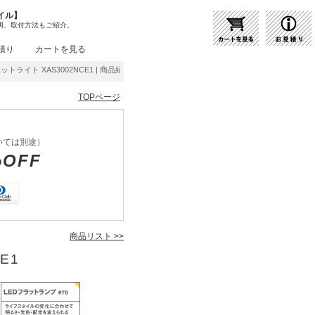
イル】
明、取付方法もご紹介。
積り
カートを見る
スポットライト XAS3002NCE1 | 商品紹介 | 照明器具の通販・インテリア照明の通信販売
TOPページ
いては別途）
%OFF
商品リスト >>
E1