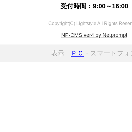
受付時間：9:00～16:00
Copyright(C) Lightstyle All Rights Reser
NP-CMS ver4 by Netprompt
表示
ＰＣ
・スマートフォ