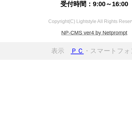
受付時間：9:00～16:00
Copyright(C) Lightstyle All Rights Reser
NP-CMS ver4 by Netprompt
表示
ＰＣ
・スマートフォ