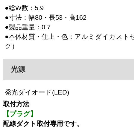
●総W数：5.9
●寸法：幅80・長53・高162
●製品重量：0.7
●本体材質・仕上・色：アルミダイカスト
ク）
光源
発光ダイオード(LED)
取付方法
【プラグ】
配線ダクト取付専用です。