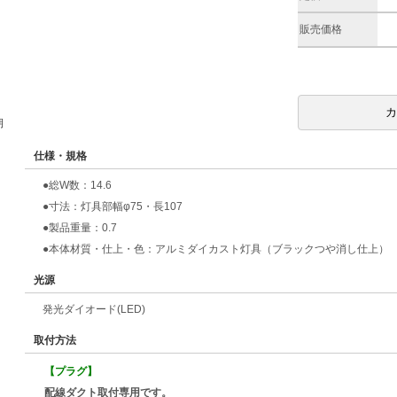
販売価格
期
仕様・規格
●総W数：14.6
●寸法：灯具部幅φ75・長107
●製品重量：0.7
●本体材質・仕上・色：アルミダイカスト灯具（ブラックつや消し仕上）
光源
発光ダイオード(LED)
取付方法
【プラグ】
配線ダクト取付専用です。