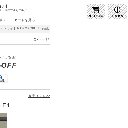
イル】
明、取付方法もご紹介。
積り
カートを見る
スポットライト NTS02002BLE1 | 商品紹介 | 照明器具の通販・インテリア照明の通信販売
TOPページ
いては別途）
%OFF
商品リスト >>
LE1