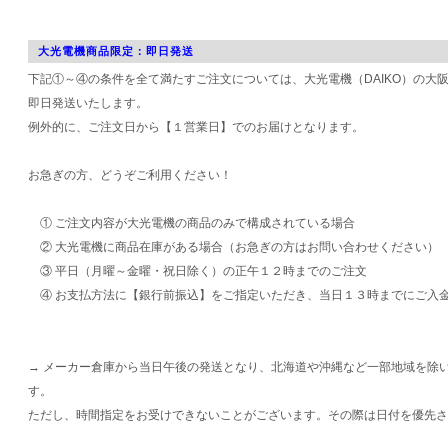
大光電機商品限定：即日発送
下記①～④の条件を全て満たすご注文については、大光電機（DAIKO）の大
即日発送いたします。
例外的に、ご注文日から【１営業日】でのお届けとなります。
お急ぎの方、どうぞご利用ください！
① ご注文内容が大光電機の商品のみで構成されている場合
② 大光電機に商品在庫がある場合（お急ぎの方はお問い合わせください）
③ 平日（月曜～金曜・祝日除く）の正午１２時までのご注文
④ お支払方法に【銀行前振込】をご指定いただき、当日１３時までにご入
→ メーカー倉庫から当日午後の発送となり、北海道や沖縄など一部地域を除
す。
ただし、時間指定をお受けできないことがございます。その際は日付を優先さ