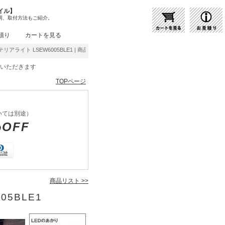
イル】
明、取付方法もご紹介。
積り
カートを見る
テリアライト LSEW6005BLE1 | 商品紹介 | 照明器具の通販・インテリア照明の通信販売
をいただきます
TOPページ
いては別途）
%OFF
商品リスト >>
05BLE1