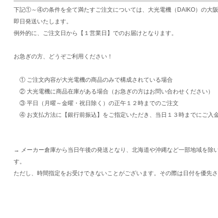
下記①～④の条件を全て満たすご注文については、大光電機（DAIKO）の大
即日発送いたします。
例外的に、ご注文日から【１営業日】でのお届けとなります。
お急ぎの方、どうぞご利用ください！
① ご注文内容が大光電機の商品のみで構成されている場合
② 大光電機に商品在庫がある場合（お急ぎの方はお問い合わせください）
③ 平日（月曜～金曜・祝日除く）の正午１２時までのご注文
④ お支払方法に【銀行前振込】をご指定いただき、当日１３時までにご入
→ メーカー倉庫から当日午後の発送となり、北海道や沖縄など一部地域を除
す。
ただし、時間指定をお受けできないことがございます。その際は日付を優先さ