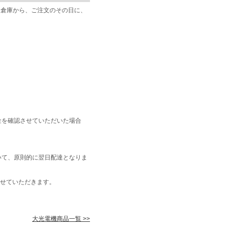
阪倉庫から、ご注文のその日に、
金を確認させていただいた場合
いて、原則的に翌日配達となりま
せていただきます。
大光電機商品一覧 >>