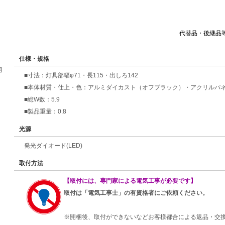
代替品・後継品
仕様・規格
期
■寸法：灯具部幅φ71・長115・出しろ142
■本体材質・仕上・色：アルミダイカスト（オフブラック）・アクリルパ
■総W数：5.9
■製品重量：0.8
光源
発光ダイオード(LED)
取付方法
【取付には、専門家による電気工事が必要です】
取付は「電気工事士」の有資格者にご依頼ください。
※開梱後、取付ができないなどお客様都合による返品・交