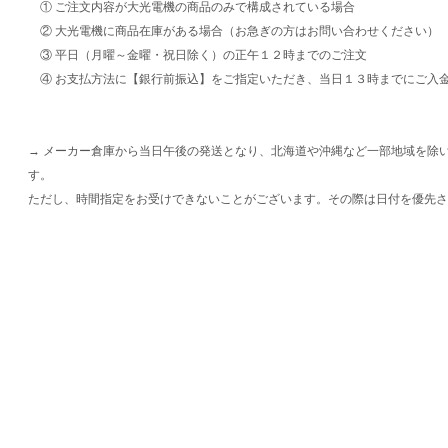
① ご注文内容が大光電機の商品のみで構成されている場合
② 大光電機に商品在庫がある場合（お急ぎの方はお問い合わせください）
③ 平日（月曜～金曜・祝日除く）の正午１２時までのご注文
④ お支払方法に【銀行前振込】をご指定いただき、当日１３時までにご入
→ メーカー倉庫から当日午後の発送となり、北海道や沖縄など一部地域を除
す。
ただし、時間指定をお受けできないことがございます。その際は日付を優先さ