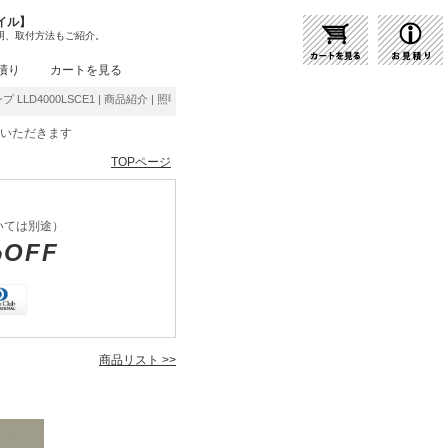
イル】
明、取付方法もご紹介。
積り
カートを見る
ランプ LLD4000LSCE1 | 商品紹介 | 照明器具の通販・インテリア照明の通信販売【ライトス
をいただきます
TOPページ
いては別途）
%OFF
商品リスト >>