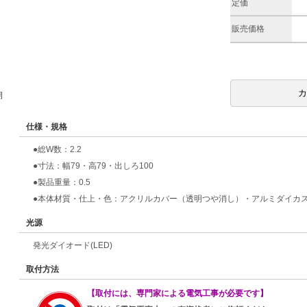
定価
販売価格
期
仕様・規格
●総W数：2.2
●寸法：幅79・高79・出しろ100
●製品重量：0.5
●本体材質・仕上・色：アクリルカバー（透明つや消し）・アルミダイカ
光源
発光ダイオード(LED)
取付方法
【取付には、専門家による電気工事が必要です】