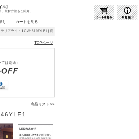
イル】
明、取付方法もご紹介。
積り
カートを見る
ステリアライト LGW46146YLE1 | 商品紹介 | 照明器具の通販・インテリア照明の通信販
TOPページ
いては別途）
%OFF
商品リスト >>
46YLE1