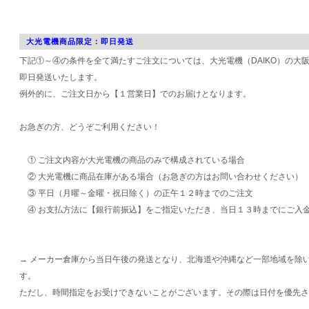
大光電機商品限定：即日発送
下記①～④の条件を全て満たすご注文については、大光電機（DAIKO）の大
即日発送いたします。
例外的に、ご注文日から【１営業日】でのお届けとなります。
お急ぎの方、どうぞご利用ください！
① ご注文内容が大光電機の商品のみで構成されている場合
② 大光電機に商品在庫がある場合（お急ぎの方はお問い合わせください）
③ 平日（月曜～金曜・祝日除く）の正午１２時までのご注文
④ お支払方法に【銀行前振込】をご指定いただき、当日１３時までにご入
→ メーカー倉庫から当日午後の発送となり、北海道や沖縄など一部地域を除
す。
ただし、時間指定をお受けできないことがございます。その際は日付を優先さ