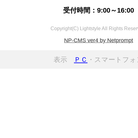
受付時間：9:00～16:00
Copyright(C) Lightstyle All Rights Reser
NP-CMS ver4 by Netprompt
表示
ＰＣ
・スマートフォ