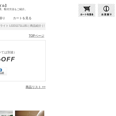
イル】
明、取付方法もご紹介。
積り
カートを見る
ンライト LGD1171LLB1 | 商品紹介 | 照明器具の通販・インテリア照明の通信販売【ライト
TOPページ
いては別途）
%OFF
商品リスト >>
1