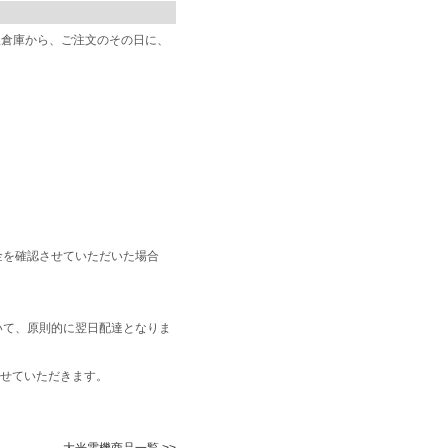
阪倉庫から、ご注文のその日に、
金を確認させていただいた場合
いて、原則的に翌日配達となりま
せていただきます。
大光電機商品一覧 >>