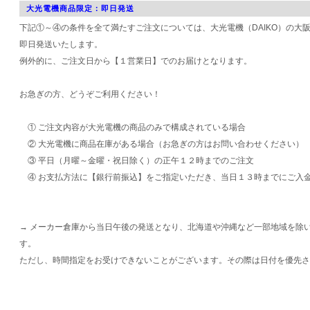
大光電機商品限定：即日発送
下記①～④の条件を全て満たすご注文については、大光電機（DAIKO）の大
即日発送いたします。
例外的に、ご注文日から【１営業日】でのお届けとなります。
お急ぎの方、どうぞご利用ください！
① ご注文内容が大光電機の商品のみで構成されている場合
② 大光電機に商品在庫がある場合（お急ぎの方はお問い合わせください）
③ 平日（月曜～金曜・祝日除く）の正午１２時までのご注文
④ お支払方法に【銀行前振込】をご指定いただき、当日１３時までにご入
→ メーカー倉庫から当日午後の発送となり、北海道や沖縄など一部地域を除
す。
ただし、時間指定をお受けできないことがございます。その際は日付を優先さ