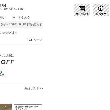
イル】
明、取付方法もご紹介。
積り
カートを見る
ンライト LGD1111LLB1 | 商品紹介 | 照明器具の通販・インテリア照明の通信販売【ライト
をいただきます
TOPページ
いては別途）
%OFF
商品リスト >>