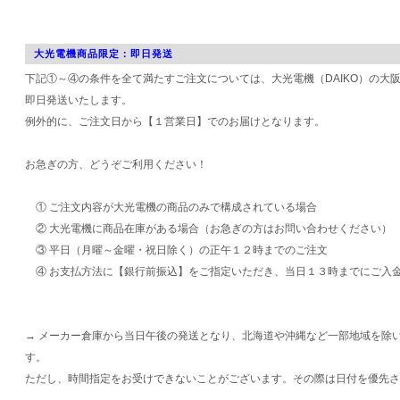
大光電機商品限定：即日発送
下記①～④の条件を全て満たすご注文については、大光電機（DAIKO）の大
即日発送いたします。
例外的に、ご注文日から【１営業日】でのお届けとなります。
お急ぎの方、どうぞご利用ください！
① ご注文内容が大光電機の商品のみで構成されている場合
② 大光電機に商品在庫がある場合（お急ぎの方はお問い合わせください）
③ 平日（月曜～金曜・祝日除く）の正午１２時までのご注文
④ お支払方法に【銀行前振込】をご指定いただき、当日１３時までにご入
→ メーカー倉庫から当日午後の発送となり、北海道や沖縄など一部地域を除
す。
ただし、時間指定をお受けできないことがございます。その際は日付を優先さ