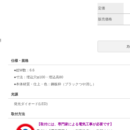
定価
販売価格
期
仕様・規格
●総W数：6.6
●寸法：埋込穴φ100・埋込高80
●本体材質・仕上・色：鋼板枠（ブラックつや消し）
光源
発光ダイオード(LED)
取付方法
【取付には、専門家による電気工事が必要です】