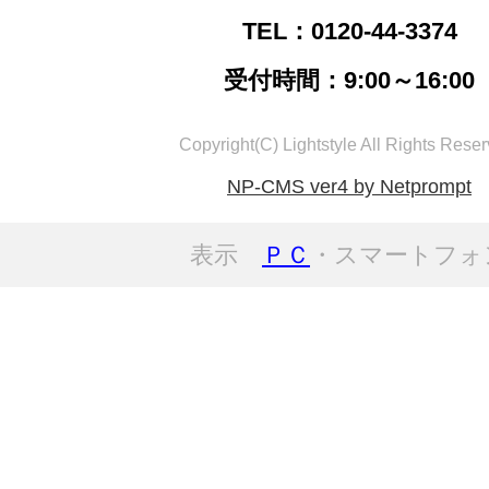
TEL：0120-44-3374
受付時間：9:00～16:00
Copyright(C) Lightstyle All Rights Reser
NP-CMS ver4 by Netprompt
表示
ＰＣ
・スマートフォ