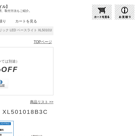
イル】
明、取付方法もご紹介。
積り
カートを見る
ック LED ベースライト XL501018B3C | 商品紹介 | 照明器具の通販・インテリア照
TOPページ
いては別途）
%OFF
商品リスト >>
XL501018B3C