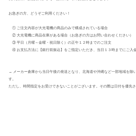
お急ぎの方、どうぞご利用ください！
① ご注文内容が大光電機の商品のみで構成されている場合
② 大光電機に商品在庫がある場合（お急ぎの方はお問い合わせください）
③ 平日（月曜～金曜・祝日除く）の正午１２時までのご注文
④ お支払方法に【銀行前振込】をご指定いただき、当日１３時までにご入
→ メーカー倉庫から当日午後の発送となり、北海道や沖縄など一部地域を除
す。
ただし、時間指定をお受けできないことがございます。その際は日付を優先さ