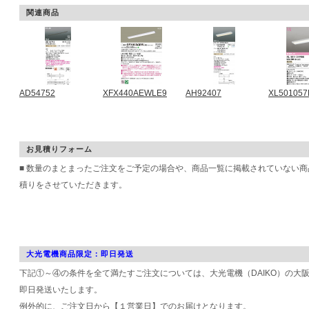
関連商品
AD54752
XFX440AEWLE9
AH92407
XL501057
お見積りフォーム
■ 数量のまとまったご注文をご予定の場合や、商品一覧に掲載されていない
積りをさせていただきます。
大光電機商品限定：即日発送
下記①～④の条件を全て満たすご注文については、大光電機（DAIKO）の大
即日発送いたします。
例外的に、ご注文日から【１営業日】でのお届けとなります。