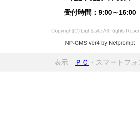
受付時間：9:00～16:00
Copyright(C) Lightstyle All Rights Reser
NP-CMS ver4 by Netprompt
表示
ＰＣ
・スマートフォ