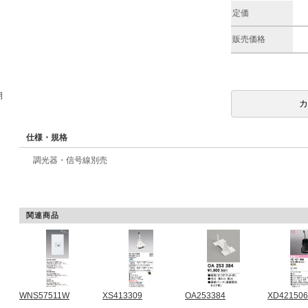
定価
販売価格
期
仕様・規格
調光器・信号線別売
関連商品
WNS57511W
XS413309
OA253384
XD421506