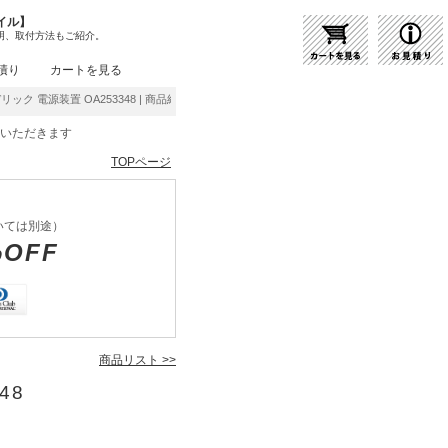
イル】
明、取付方法もご紹介。
積り
カートを見る
リック 電源装置 OA253348 | 商品紹介 | 照明器具の通販・インテリア照明の通信販売【
をいただきます
TOPページ
いては別途）
%OFF
商品リスト >>
48