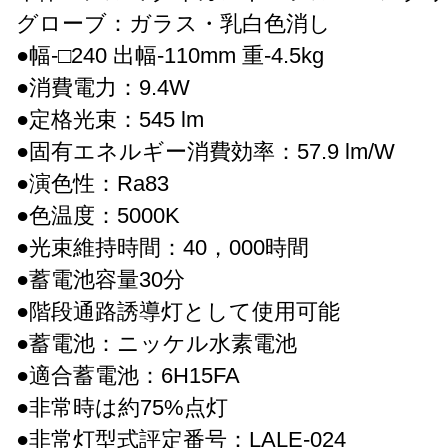
グローブ：ガラス・乳白色消し
●幅-□240 出幅-110mm 重-4.5kg
●消費電力：9.4W
●定格光束：545 lm
●固有エネルギー消費効率：57.9 lm/W
●演色性：Ra83
●色温度：5000K
●光束維持時間：40，000時間
●蓄電池容量30分
●階段通路誘導灯として使用可能
●蓄電池：ニッケル水素電池
●適合蓄電池：6H15FA
●非常時は約75%点灯
●非常灯型式評定番号：LALE-024