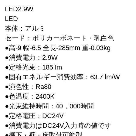
LED2.9W
LED
本体：アルミ
セード：ポリカーボネート・乳白色
●高-9 幅-6.5 全長-285mm 重-0.03kg
●消費電力：2.9W
●定格光束：185 lm
●固有エネルギー消費効率：63.7 lm/W
●演色性：Ra80
●色温度：2400K
●光束維持時間：40，000時間
●定格電圧：DC24V
●消費電力はDC24V入力時の値です
●棚下・壁・床取付可能型