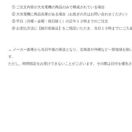
① ご注文内容が大光電機の商品のみで構成されている場合
② 大光電機に商品在庫がある場合（お急ぎの方はお問い合わせください）
③ 平日（月曜～金曜・祝日除く）の正午１２時までのご注文
④ お支払方法に【銀行前振込】をご指定いただき、当日１３時までにご入
→ メーカー倉庫から当日午後の発送となり、北海道や沖縄など一部地域を除
す。
ただし、時間指定をお受けできないことがございます。その際は日付を優先さ