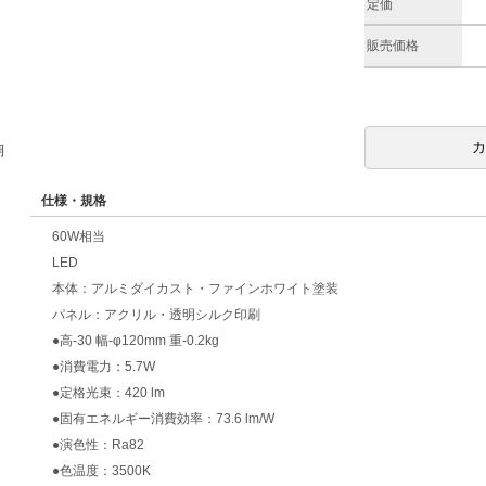
定価
販売価格
期
仕様・規格
60W相当
LED
本体：アルミダイカスト・ファインホワイト塗装
パネル：アクリル・透明シルク印刷
●高-30 幅-φ120mm 重-0.2kg
●消費電力：5.7W
●定格光束：420 lm
●固有エネルギー消費効率：73.6 lm/W
●演色性：Ra82
●色温度：3500K