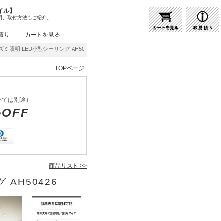
イル】
明、取付方法もご紹介。
積り
カートを見る
ズミ照明 LED小型シーリング AH50426 | 商品紹介 | 照明器具の通販・インテリア照明の
TOPページ
いては別途）
%OFF
商品リスト >>
 AH50426