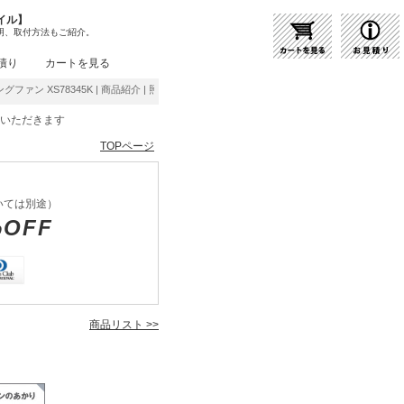
イル】
明、取付方法もご紹介。
積り
カートを見る
ングファン XS78345K | 商品紹介 | 照明器具の通販・インテリア照明の通信販売【ライトス
をいただきます
TOPページ
いては別途）
%OFF
商品リスト >>
K