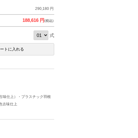
290,180 円
188,616 円
(税込)
式
色古味仕上）・プラスチック羽根
色古味仕上