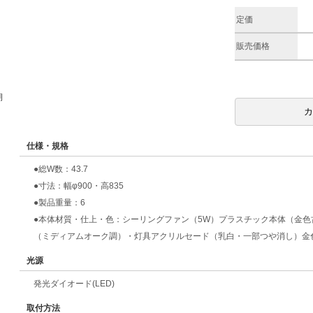
定価
販売価格
期
仕様・規格
●総W数：43.7
●寸法：幅φ900・高835
●製品重量：6
●本体材質・仕上・色：シーリングファン（5W）プラスチック本体（金
（ミディアムオーク調）・灯具アクリルセード（乳白・一部つや消し）金
光源
発光ダイオード(LED)
取付方法