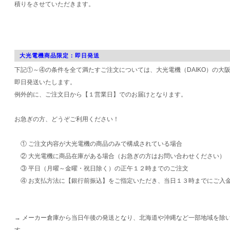
積りをさせていただきます。
大光電機商品限定：即日発送
下記①～④の条件を全て満たすご注文については、大光電機（DAIKO）の大
即日発送いたします。
例外的に、ご注文日から【１営業日】でのお届けとなります。
お急ぎの方、どうぞご利用ください！
① ご注文内容が大光電機の商品のみで構成されている場合
② 大光電機に商品在庫がある場合（お急ぎの方はお問い合わせください）
③ 平日（月曜～金曜・祝日除く）の正午１２時までのご注文
④ お支払方法に【銀行前振込】をご指定いただき、当日１３時までにご入
→ メーカー倉庫から当日午後の発送となり、北海道や沖縄など一部地域を除
す。