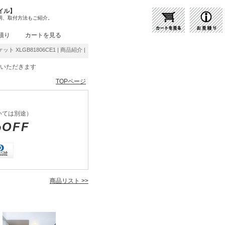
イル】
明、取付方法もご紹介。
積り
カートを見る
ケット XLGB81806CE1 | 商品紹介 | 照明器具の通販・インテリア照明の通信販売【ライ
をいただきます
TOPページ
いては別途）
%OFF
商品リスト >>