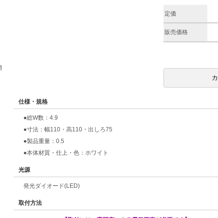
定価
販売価格
期
仕様・規格
●総W数：4.9
●寸法：幅110・高110・出しろ75
●製品重量：0.5
●本体材質・仕上・色：ホワイト
光源
発光ダイオード(LED)
取付方法