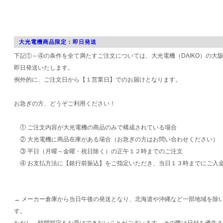
大光電機商品限定：即日発送
下記①～④の条件を全て満たすご注文については、大光電機（DAIKO）の大
即日発送いたします。
例外的に、ご注文日から【１営業日】でのお届けとなります。
お急ぎの方、どうぞご利用ください！
① ご注文内容が大光電機の商品のみで構成されている場合
② 大光電機に商品在庫がある場合（お急ぎの方はお問い合わせください）
③ 平日（月曜～金曜・祝日除く）の正午１２時までのご注文
④ お支払方法に【銀行前振込】をご指定いただき、当日１３時までにご入
→ メーカー倉庫から当日午後の発送となり、北海道や沖縄など一部地域を除
す。
ただし、時間指定をお受けできないことがございます。その際は日付を優先さ