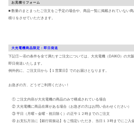
お見積りフォーム
■ 数量のまとまったご注文をご予定の場合や、商品一覧に掲載されていない
積りをさせていただきます。
大光電機商品限定：即日発送
下記①～④の条件を全て満たすご注文については、大光電機（DAIKO）の大
即日発送いたします。
例外的に、ご注文日から【１営業日】でのお届けとなります。
お急ぎの方、どうぞご利用ください！
① ご注文内容が大光電機の商品のみで構成されている場合
② 大光電機に商品在庫がある場合（お急ぎの方はお問い合わせください）
③ 平日（月曜～金曜・祝日除く）の正午１２時までのご注文
④ お支払方法に【銀行前振込】をご指定いただき、当日１３時までにご入