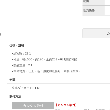
定価
販売価格
期
仕様・規格
●総W数：28.1
●寸法：幅□500・高120・全高261～671調節可能
●製品重量：2.1
●本体材質・仕上・色：強化和紙張り・木製（白木）
光源
発光ダイオード(LED)
取付方法
【カンタン取付】