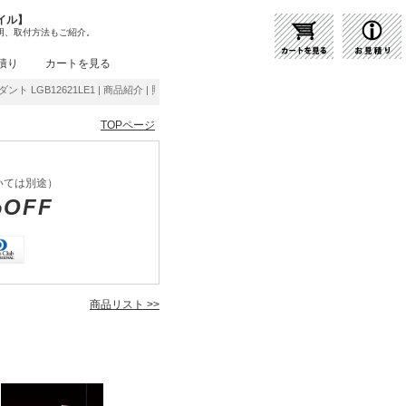
イル】
明、取付方法もご紹介。
積り
カートを見る
ンダント LGB12621LE1 | 商品紹介 | 照明器具の通販・インテリア照明の通信販売【ライト
TOPページ
いては別途）
%OFF
商品リスト >>