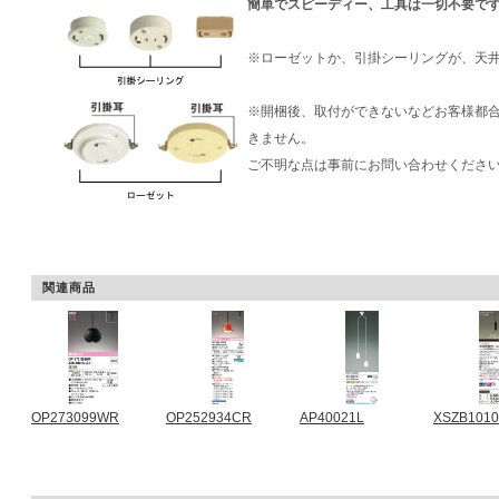
簡単でスピーディー、工具は一切不要で
※ローゼットか、引掛シーリングが、天
※開梱後、取付ができないなどお客様都
きません。
ご不明な点は事前にお問い合わせくださ
関連商品
OP273099WR
OP252934CR
AP40021L
XSZB101