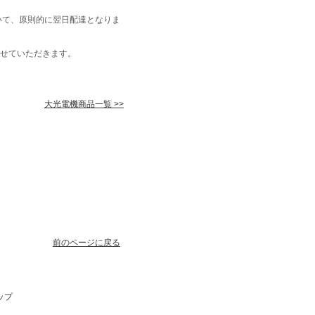
いて、原則的に翌日配達となりま
せていただきます。
大光電機商品一覧 >>
前のページに戻る
ップ